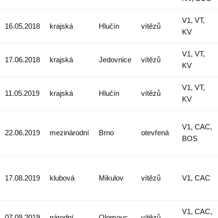
V1, VT,
16.05.2018
krajská
Hlučín
vítězů
KV
V1, VT,
17.06.2018
krajská
Jedovnice
vítězů
KV
V1, VT,
11.05.2019
krajská
Hlučín
vítězů
KV
V1, CAC,
22.06.2019
mezinárodní
Brno
otevřená
BOS
17.08.2019
klubová
Mikulov
vítězů
V1, CAC
V1, CAC,
07.09.2019
národní
Olomouc
vítězů