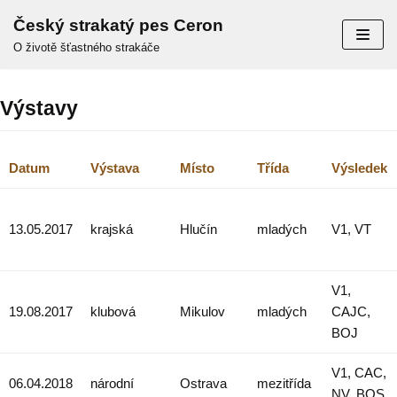
Přeskočit
Český strakatý pes Ceron
na
O životě šťastného strakáče
obsah
Výstavy
Datum
Výstava
Místo
Třída
Výsledek
13.05.2017
krajská
Hlučín
mladých
V1, VT
V1,
19.08.2017
klubová
Mikulov
mladých
CAJC,
BOJ
V1, CAC,
06.04.2018
národní
Ostrava
mezitřída
NV, BOS